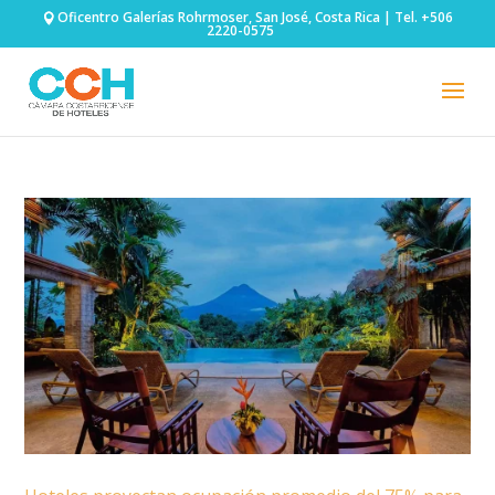
Oficentro Galerías Rohrmoser, San José, Costa Rica | Tel. +506
2220-0575