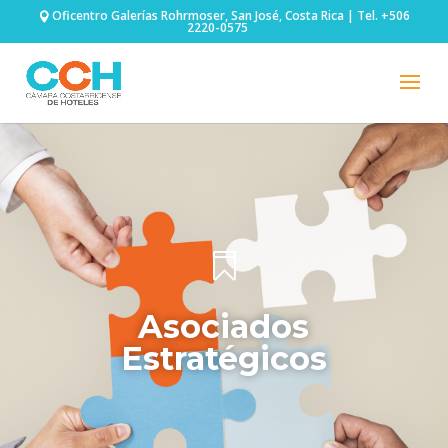
Oficentro Galerías Rohrmoser, San José, Costa Rica | Tel. +506
2220-0575

Asociados
Estratégicos