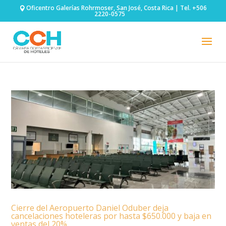
Oficentro Galerías Rohrmoser, San José, Costa Rica | Tel. +506
2220-0575
Cierre del Aeropuerto Daniel Oduber deja
cancelaciones hoteleras por hasta $650.000 y baja en
ventas del 20%