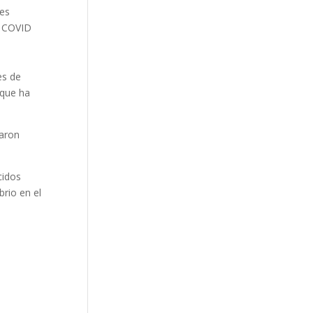
ses
e COVID
es de
 que ha
zaron
cidos
brio en el